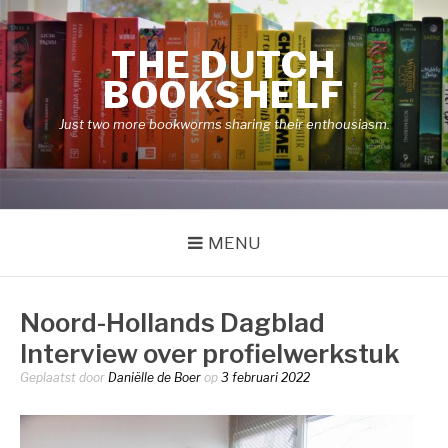
Naar
de
THE DUTCH
inhoud
springen
BOOKSHELF
Just two more bookworms sharing their enthousiasm.
MENU
Noord-Hollands Dagblad
Interview over profielwerkstuk
Geplaatst door
Daniëlle de Boer
op
3 februari 2022