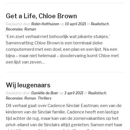
Get a Life, Chloe Brown
Geplaatst door
Robin Holthuizen
op
10 april 2021
in
Realistisch
,
Recensies
,
Roman
‘Een zoet verhaal met behoorlijk wat pikante stukjes.’
Samenvatting Chloe Brown is een terminaal zieke
computernerd met een doel, een plan en een lijst. Na een
bijna – maar niet helemaal – doodervaring komt Chloe met
een lijst van zeven…
Wij leugenaars
Geplaatst door
Daniëlle de Boer
op
3 april 2021
in
Realistisch
,
Recensies
,
Roman
,
Thrillers
Dit verhaal gaat over Cadence Sinclair Eastman, een van de
kinderen van de Sinclair familie. Cadence heeft een lastige
tijd achter de rug, maar kan van de zomervakanties op het
privé-eiland van de Sinclairs altijd genieten. Samen met haar