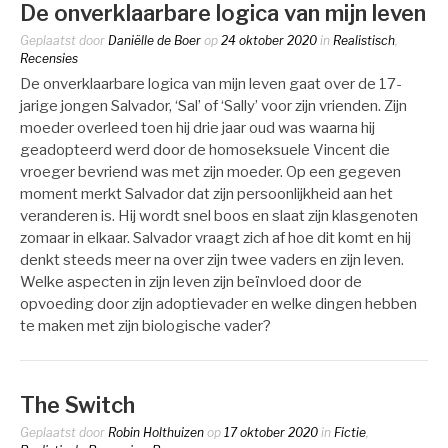
De onverklaarbare logica van mijn leven
Geplaatst door
Daniëlle de Boer
op
24 oktober 2020
in
Realistisch
,
Recensies
De onverklaarbare logica van mijn leven gaat over de 17-
jarige jongen Salvador, ‘Sal’ of ‘Sally’ voor zijn vrienden. Zijn
moeder overleed toen hij drie jaar oud was waarna hij
geadopteerd werd door de homoseksuele Vincent die
vroeger bevriend was met zijn moeder. Op een gegeven
moment merkt Salvador dat zijn persoonlijkheid aan het
veranderen is. Hij wordt snel boos en slaat zijn klasgenoten
zomaar in elkaar. Salvador vraagt zich af hoe dit komt en hij
denkt steeds meer na over zijn twee vaders en zijn leven.
Welke aspecten in zijn leven zijn beïnvloed door de
opvoeding door zijn adoptievader en welke dingen hebben
te maken met zijn biologische vader?
The Switch
Geplaatst door
Robin Holthuizen
op
17 oktober 2020
in
Fictie
,