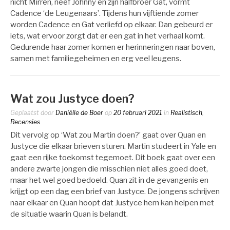
nicht Mirren, neef Johnny en zijn halfbroer Gat, vormt
Cadence ‘de Leugenaars’. Tijdens hun vijftiende zomer
worden Cadence en Gat verliefd op elkaar. Dan gebeurd er
iets, wat ervoor zorgt dat er een gat in het verhaal komt.
Gedurende haar zomer komen er herinneringen naar boven,
samen met familiegeheimen en erg veel leugens.
Wat zou Justyce doen?
Geplaatst door
Daniëlle de Boer
op
20 februari 2021
in
Realistisch
,
Recensies
Dit vervolg op ‘Wat zou Martin doen?’ gaat over Quan en
Justyce die elkaar brieven sturen. Martin studeert in Yale en
gaat een rijke toekomst tegemoet. Dit boek gaat over een
andere zwarte jongen die misschien niet alles goed doet,
maar het wel goed bedoeld. Quan zit in de gevangenis en
krijgt op een dag een brief van Justyce. De jongens schrijven
naar elkaar en Quan hoopt dat Justyce hem kan helpen met
de situatie waarin Quan is belandt.