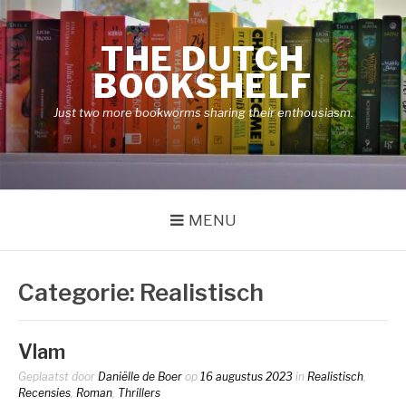
Naar
de
THE DUTCH
inhoud
springen
BOOKSHELF
Just two more bookworms sharing their enthousiasm.
MENU
Categorie:
Realistisch
Vlam
Geplaatst door
Daniëlle de Boer
op
16 augustus 2023
in
Realistisch
,
Recensies
,
Roman
,
Thrillers