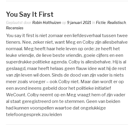
You Say It First
Geplaatst door
Robin Holthuizen
op
9 januari 2021
in
Fictie
,
Realistisch
,
Recensies
You say it first is niet zomaar een liefdesverhaal tussen twee
tieners. Nee, zeker niet, want Meg en Colby zijn allesbehalve
normaal. Meg heeft haar hele leven op orde: ze heeft het
leuke vriendje, de lieve beste vriendin, goeie cijfers en een
superdrukke politieke agenda. Colby is allesbehalve. Hij is al
geslaagd, maar heeft helaas geen flauw idee wat hij de rest
van zijn leven wil doen. Sinds de dood van zijn vader is niets
meer zoals vroeger – ook Colby niet. Maar dan wordt er op
een avond ineens gebeld door het politieke initiatief
WeCount. Colby neemt op en Meg vraagt hem of zijn vader
al staat geregistreerd om te stemmen. Geen van beiden
had kunnen voorspellen waartoe dat ongelukkige
telefoongesprek zou leiden