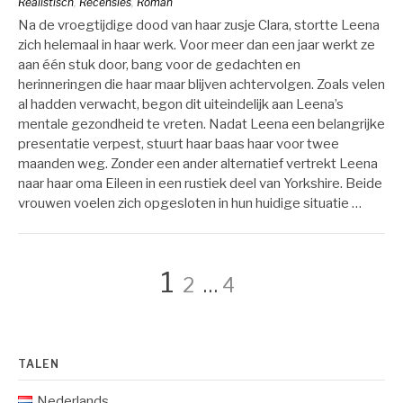
Realistisch
,
Recensies
,
Roman
Na de vroegtijdige dood van haar zusje Clara, stortte Leena
zich helemaal in haar werk. Voor meer dan een jaar werkt ze
aan één stuk door, bang voor de gedachten en
herinneringen die haar maar blijven achtervolgen. Zoals velen
al hadden verwacht, begon dit uiteindelijk aan Leena’s
mentale gezondheid te vreten. Nadat Leena een belangrijke
presentatie verpest, stuurt haar baas haar voor twee
maanden weg. Zonder een ander alternatief vertrekt Leena
naar haar oma Eileen in een rustiek deel van Yorkshire. Beide
vrouwen voelen zich opgesloten in hun huidige situatie …
Berichten
Pagina
Pagina
Pagina
1
2
…
4
paginering
TALEN
Nederlands