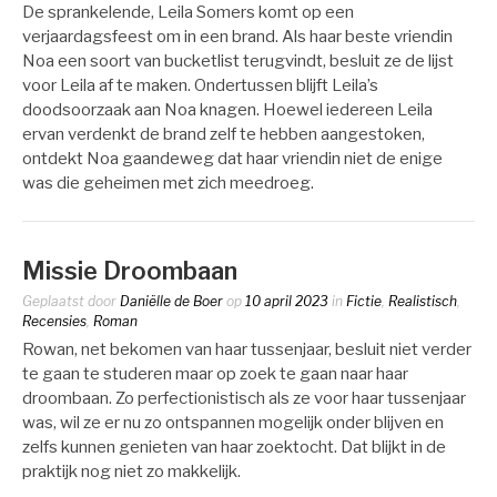
De sprankelende, Leila Somers komt op een
verjaardagsfeest om in een brand. Als haar beste vriendin
Noa een soort van bucketlist terugvindt, besluit ze de lijst
voor Leila af te maken. Ondertussen blijft Leila’s
doodsoorzaak aan Noa knagen. Hoewel iedereen Leila
ervan verdenkt de brand zelf te hebben aangestoken,
ontdekt Noa gaandeweg dat haar vriendin niet de enige
was die geheimen met zich meedroeg.
Missie Droombaan
Geplaatst door
Daniëlle de Boer
op
10 april 2023
in
Fictie
,
Realistisch
,
Recensies
,
Roman
Rowan, net bekomen van haar tussenjaar, besluit niet verder
te gaan te studeren maar op zoek te gaan naar haar
droombaan. Zo perfectionistisch als ze voor haar tussenjaar
was, wil ze er nu zo ontspannen mogelijk onder blijven en
zelfs kunnen genieten van haar zoektocht. Dat blijkt in de
praktijk nog niet zo makkelijk.