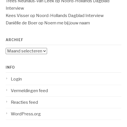
Trees Neuhaus-van Leek
op
Noord-Hollands Dagblad
Interview
Kees Visser
op
Noord-Hollands Dagblad Interview
Daniëlle de Boer
op
Noem me bij jouw naam
ARCHIEF
Archief
INFO
Login
Vermeldingen feed
Reacties feed
WordPress.org