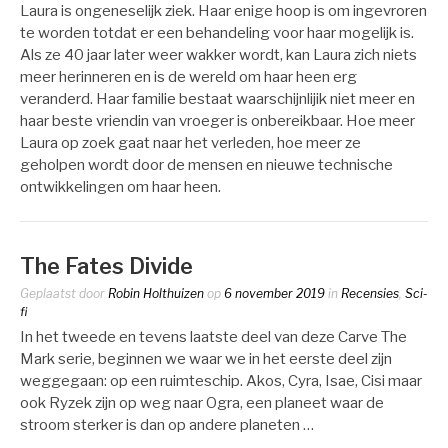
Laura is ongeneselijk ziek. Haar enige hoop is om ingevroren
te worden totdat er een behandeling voor haar mogelijk is.
Als ze 40 jaar later weer wakker wordt, kan Laura zich niets
meer herinneren en is de wereld om haar heen erg
veranderd. Haar familie bestaat waarschijnlijik niet meer en
haar beste vriendin van vroeger is onbereikbaar. Hoe meer
Laura op zoek gaat naar het verleden, hoe meer ze
geholpen wordt door de mensen en nieuwe technische
ontwikkelingen om haar heen.
The Fates Divide
Geplaatst door
Robin Holthuizen
op
6 november 2019
in
Recensies
,
Sci-
fi
In het tweede en tevens laatste deel van deze Carve The
Mark serie, beginnen we waar we in het eerste deel zijn
weggegaan: op een ruimteschip. Akos, Cyra, Isae, Cisi maar
ook Ryzek zijn op weg naar Ogra, een planeet waar de
stroom sterker is dan op andere planeten …