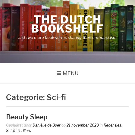
Naar
de
THE DUTCH
inhoud
springen
BOOKSHELF
Just two more bookworms sharing their enthousiasm.
MENU
Categorie:
Sci-fi
Beauty Sleep
Geplaatst door
Daniëlle de Boer
op
21 november 2020
in
Recensies
,
Sci-fi
,
Thrillers