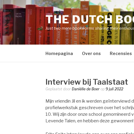
Naar
de
THE DUTCH B
inhoud
springen
Just two more bookworms sharing their enthou
Homepagina
Over ons
Recensies
Interview bij Taalstaat
Geplaatst door
Daniëlle de Boer
op
9 juli 2022
Mijn vriendin Jil en ik werden geïnterviewd d
profielwerkstuk geschreven over het schrij
10. Wij zijn door onze school genomineerd v
Levende Talen, en hebben deze gewonnen!