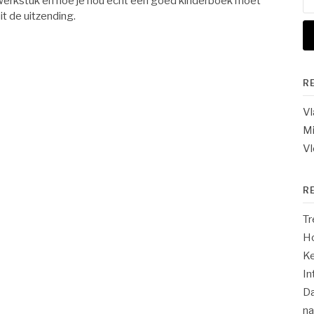
elwerkstuk en hoe je nou echt een goed kinderboek moet
na
it de uitzending.
R
V
Mi
Vl
R
Tr
Ho
Ke
In
Da
n