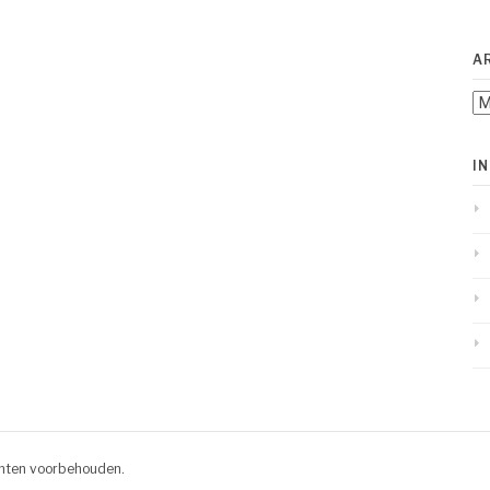
A
Ar
I
chten voorbehouden.