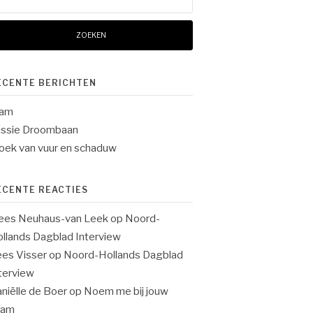
ar:
ECENTE BERICHTEN
lam
ssie Droombaan
oek van vuur en schaduw
ECENTE REACTIES
ees Neuhaus-van Leek
op
Noord-
llands Dagblad Interview
es Visser
op
Noord-Hollands Dagblad
terview
niëlle de Boer
op
Noem me bij jouw
aam