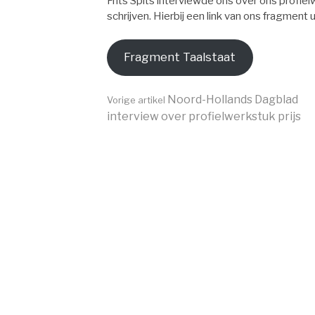
Frits Spits interviewde ons over ons profi
schrijven. Hierbij een link van ons fragment u
Fragment Taalstaat
Verder
Noord-Hollands Dagblad
Vorige artikel
interview over profielwerkstuk prijs
lezen