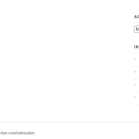
A
Ar
I
chten voorbehouden.