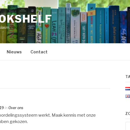
OOKSHELF
siasm.
Nieuws
Contact
T
19
in
Over ons
Z
oordelingssysteem werkt. Maak kennis met onze
ebben gekozen.
Zo