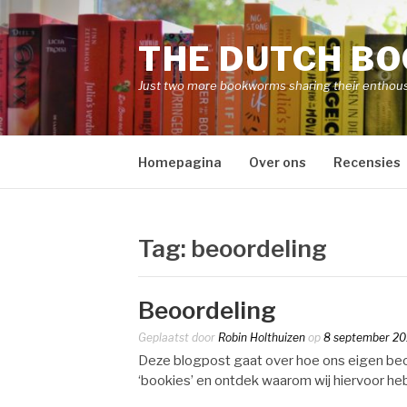
Naar
de
THE DUTCH B
inhoud
springen
Just two more bookworms sharing their enthou
Homepagina
Over ons
Recensies
Tag:
beoordeling
Beoordeling
Geplaatst door
Robin Holthuizen
op
8 september 20
Deze blogpost gaat over hoe ons eigen be
‘bookies’ en ontdek waarom wij hiervoor h