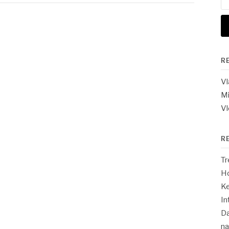
na
R
V
Mi
Vl
R
Tr
Ho
Ke
In
Da
n