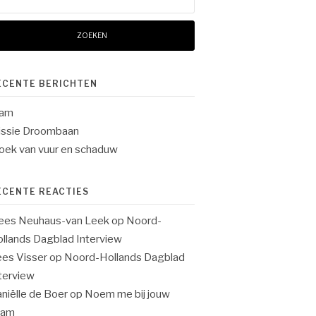
ar:
ECENTE BERICHTEN
lam
ssie Droombaan
oek van vuur en schaduw
ECENTE REACTIES
ees Neuhaus-van Leek
op
Noord-
llands Dagblad Interview
es Visser
op
Noord-Hollands Dagblad
terview
niëlle de Boer
op
Noem me bij jouw
aam