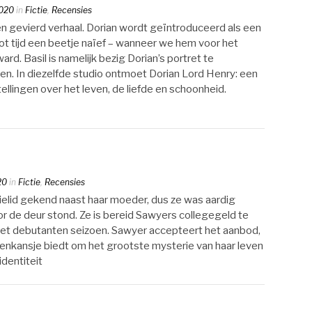
2020
in
Fictie
,
Recensies
en gevierd verhaal. Dorian wordt geïntroduceerd als een
ot tijd een beetje naïef – wanneer we hem voor het
rd. Basil is namelijk bezig Dorian’s portret te
den. In diezelfde studio ontmoet Dorian Lord Henry: een
llingen over het leven, de liefde en schoonheid.
20
in
Fictie
,
Recensies
lielid gekend naast haar moeder, dus ze was aardig
 de deur stond. Ze is bereid Sawyers collegegeld te
 het debutanten seizoen. Sawyer accepteert het aanbod,
tenkansje biedt om het grootste mysterie van haar leven
identiteit