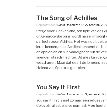
The Song of Achilles
Geplaatst door
Robin Holthuizen
op
27 februari 202
Stel je voor: Griekenland, ten tijde van de 
ongemakkelijke prins wordt na een misdrijf 
perfecte zoon Achilles. Het was nooit de 
leren kennen, maar Achilles benoemt de beruc
en opbloeien en hun vaardigheden in de ve
vrienden steeds hechter. Dit alles kan de g
wegdragen. Maar dat deert de jongens niet.
Helena van Sparta is gestolen!
You Say It First
Geplaatst door
Robin Holthuizen
op
9 januari 2021
i
You say it first is niet zomaar een liefdesv
Colby zijn allesbehalve normaal. Meg heeft h