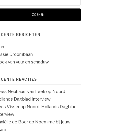
ar:
ECENTE BERICHTEN
lam
ssie Droombaan
oek van vuur en schaduw
ECENTE REACTIES
ees Neuhaus-van Leek
op
Noord-
llands Dagblad Interview
es Visser
op
Noord-Hollands Dagblad
terview
niëlle de Boer
op
Noem me bij jouw
aam