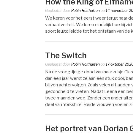
How the King of Elfhame
Geplaatst door
Robin Holthuizen
op
14 november 2
We keren voor het eerst weer terug naar de
verhaal vertelt. We leren eindelijk hoe hij
soort jeugd leidde tot het ontstaan van d
The Switch
Geplaatst door
Robin Holthuizen
op
17 oktober 202
Na de vroegtijdige dood van haar zusje Clar
dan een jaar werkt ze aan één stuk door, b
blijven achtervolgen. Zoals velen al hadden 
gezondheid te vreten. Nadat Leena een bela
twee maanden weg. Zonder een ander alterna
deel van Yorkshire. Beide vrouwen voelen zi
Het portret van Dorian 