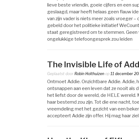
lieve beste vriendin, goeie cijfers en een su
geslaagd, maar heeft helaas geen flauw idee 
van zijn vader is niets meer zoals vroeger 
gebeld door het politieke initiatief WeCoun
staat geregistreerd om te stemmen. Geen 
ongelukkige telefoongesprek zou leiden
The Invisible Life of Ad
Geplaatst door
Robin Holthuizen
op
11 december 2
Ontmoet Addie. Onzichtbare Addie. Addie, h
ontsnappen aan een leven dat ze nooit als d
het liefst door de wereld, de HELE wereld. 
haar bestemd zou zijn. Tot die ene nacht, t
vreemdeling met het gezicht van een bekend
accepteert Addie zijn offer. Hij mag haar zie