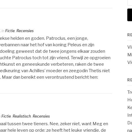
na
1
in
Fictie
,
Recensies
R
Griekse helden en goden. Patroclus, een jonge,
verbannen naar het hof van koning Peleus en zijn
V
bedoeling geweest dat de twee jongens elkaar zouden
Mi
hte Patroclus toch tot zijn vriend. Terwijl ze opgroeien
Vl
chtkunst en geneeskunde verbeteren, raken de twee
oedkeuring van Achilles’ moeder en zeegodin Thetis niet
 Maar dan bereikt een verontrustend bericht hen:
R
Tr
Ho
Ke
In
n
Fictie
,
Realistisch
,
Recensies
Da
erhaal tussen twee tieners. Nee, zeker niet, want Meg en
aar hele leven op orde: ze heeft het leuke vriendje, de
n