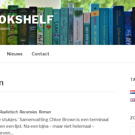
OOKSHELF
siasm.
Nieuws
Contact
T
n
Realistisch
,
Recensies
,
Roman
Z
e stukjes.’ Samenvatting Chloe Brown is een terminaal
 een lijst. Na een bijna – maar niet helemaal –
Zo
 zeven…