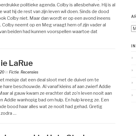
perdrukke politieke agenda. Colby is allesbehalve. Hij is al
wat hij de rest van zijn leven wil doen. Sinds de dood
A
– ook Colby niet. Maar dan wordt er op een avond ineens
t. Colby neemt op en Meg vraagt hem of zijn vader al
Ar
van beiden had kunnen voorspellen waartoe dat
I
die LaRue
020
in
Fictie
,
Recensies
et meisje dat een deal sloot met de duivel om te
e hare beschouwde. Al vanaf kleins af aan zwierf Addie
Maar al gauw kwam ze erachter dat zo’n leven nooit aan
oen Addie wanhopig bad om hulp. En hulp kreeg ze. Een
e bood haar alles wat ze nooit had gehad. Gretig
l zodra …