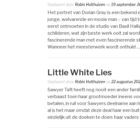
Geplaatst door
Robin Holthuizen
op
19 september 
Het portret van Dorian Gray is een bekend 
jonge, welvarende en mooie man – van tijd t
eerst ontmoeten in de studio van Basil Hallwa
schilderen, wat zijn beste werk ooit zal wor
fascinerende man met even fascinerende ste
Wanneer het meesterwerk wordt onthuld …
Little White Lies
Geplaatst door
Robin Holthuizen
op
22 augustus 20
Sawyer Taft heeft nog nooit een ander fami
verbaast toen haar grootmoeder ineens voor
betalen, in ruil voor Sawyers deelname aan
al is het maar omdat deze deal haar een bui
eindelijk uit de doeken te doen: haar vaders 