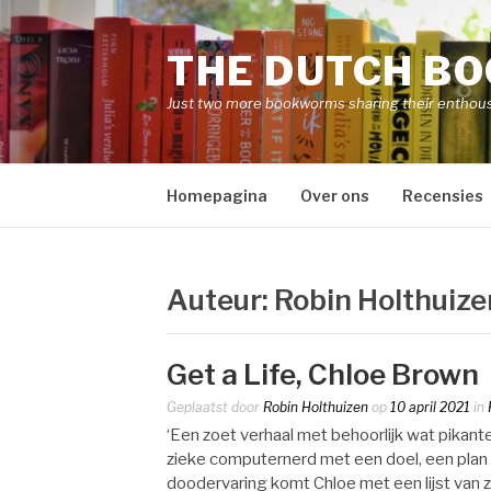
Naar
de
THE DUTCH B
inhoud
springen
Just two more bookworms sharing their enthou
Homepagina
Over ons
Recensies
Auteur:
Robin Holthuize
Get a Life, Chloe Brown
Geplaatst door
Robin Holthuizen
op
10 april 2021
in
‘Een zoet verhaal met behoorlijk wat pikant
zieke computernerd met een doel, een plan en
doodervaring komt Chloe met een lijst van