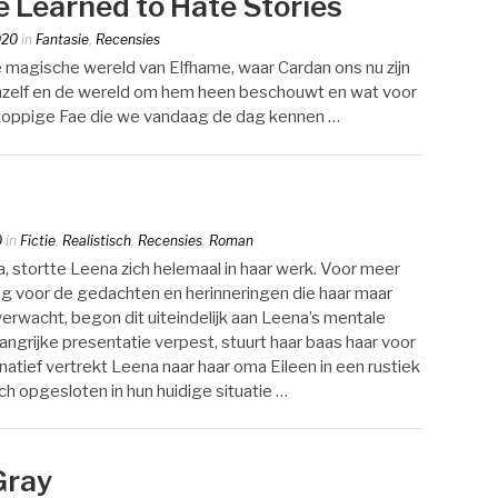
 Learned to Hate Stories
020
in
Fantasie
,
Recensies
 magische wereld van Elfhame, waar Cardan ons nu zijn
 zichzelf en de wereld om hem heen beschouwt en wat voor
e koppige Fae die we vandaag de dag kennen …
0
in
Fictie
,
Realistisch
,
Recensies
,
Roman
a, stortte Leena zich helemaal in haar werk. Voor meer
ang voor de gedachten en herinneringen die haar maar
verwacht, begon dit uiteindelijk aan Leena’s mentale
ngrijke presentatie verpest, stuurt haar baas haar voor
tief vertrekt Leena naar haar oma Eileen in een rustiek
ch opgesloten in hun huidige situatie …
Gray