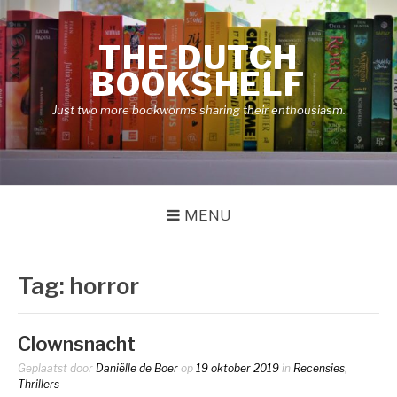
Naar
de
THE DUTCH
inhoud
springen
BOOKSHELF
Just two more bookworms sharing their enthousiasm.
MENU
Tag:
horror
Clownsnacht
Geplaatst door
Daniëlle de Boer
op
19 oktober 2019
in
Recensies
,
Thrillers