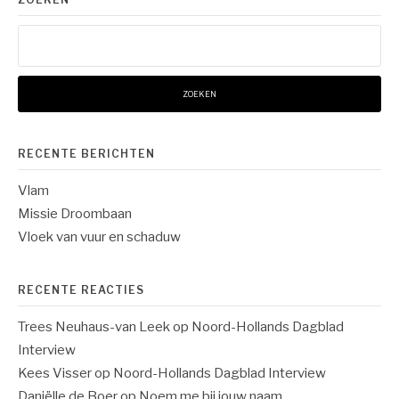
Zoeken
naar:
RECENTE BERICHTEN
Vlam
Missie Droombaan
Vloek van vuur en schaduw
RECENTE REACTIES
Trees Neuhaus-van Leek
op
Noord-Hollands Dagblad
Interview
Kees Visser
op
Noord-Hollands Dagblad Interview
Daniëlle de Boer
op
Noem me bij jouw naam