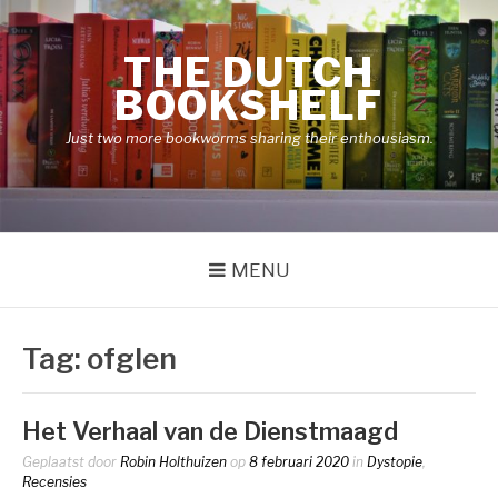
Naar
de
THE DUTCH
inhoud
springen
BOOKSHELF
Just two more bookworms sharing their enthousiasm.
MENU
Tag:
ofglen
Het Verhaal van de Dienstmaagd
Geplaatst door
Robin Holthuizen
op
8 februari 2020
in
Dystopie
,
Recensies