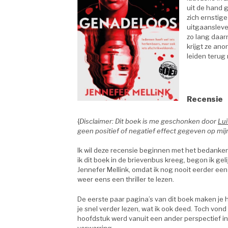
uit de hand 
zich ernstige
uitgaansleven
zo lang daar
krijgt ze ano
leiden teru
.
Recensie
{
Disclaimer: Dit boek is me geschonken door
Lui
geen positief of negatief effect gegeven op mij
Ik wil deze recensie beginnen met het bedanken
ik dit boek in de brievenbus kreeg, begon ik geli
Jennefer Mellink, omdat ik nog nooit eerder ee
weer eens een thriller te lezen.
De eerste paar pagina’s van dit boek maken je h
je snel verder lezen, wat ik ook deed. Toch vond 
hoofdstuk werd vanuit een ander perspectief in 
verwarring.