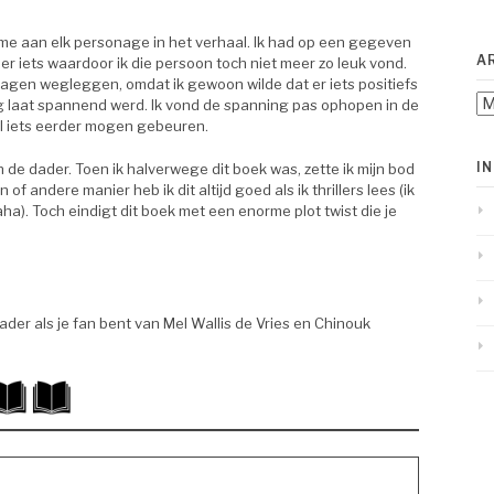
ik me aan elk personage in het verhaal. Ik had op een gegeven
A
 iets waardoor ik die persoon toch niet meer zo leuk vond.
agen wegleggen, omdat ik gewoon wilde dat er iets positiefs
Ar
rg laat spannend werd. Ik vond de spanning pas ophopen in de
wel iets eerder mogen gebeuren.
I
van de dader. Toen ik halverwege dit boek was, zette ik mijn bod
f andere manier heb ik dit altijd goed als ik thrillers lees (ik
aha). Toch eindigt dit boek met een enorme plot twist die je
ader als je fan bent van Mel Wallis de Vries en Chinouk