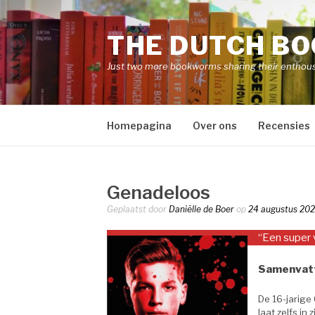
Naar
de
THE DUTCH B
inhoud
springen
Just two more bookworms sharing their enthou
Homepagina
Over ons
Recensies
Genadeloos
Geplaatst door
Daniëlle de Boer
op
24 augustus 20
“Een super 
Samenvat
De 16-jarige C
laat zelfs in