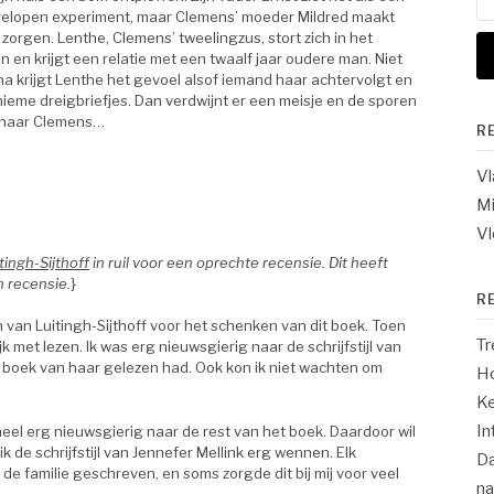
na
gelopen experiment, maar Clemens’ moeder Mildred maakt
 zorgen. Lenthe, Clemens’ tweelingzus, stort zich in het
 en krijgt een relatie met een twaalf jaar oudere man. Niet
na krijgt Lenthe het gevoel alsof iemand haar achtervolgt en
nieme dreigbriefjes. Dan verdwijnt er een meisje en de sporen
g naar Clemens…
R
V
Mi
Vl
tingh-Sijthoff
in ruil voor een oprechte recensie. Dit heeft
n recensie.
}
R
 van Luitingh-Sijthoff voor het schenken van dit boek. Toen
Tr
jk met lezen. Ik was erg nieuwsgierig naar de schrijfstijl van
n boek van haar gelezen had. Ook kon ik niet wachten om
Ho
Ke
In
eel erg nieuwsgierig naar de rest van het boek. Daardoor wil
ik de schrijfstijl van Jennefer Mellink erg wennen. Elk
Da
de familie geschreven, en soms zorgde dit bij mij voor veel
n