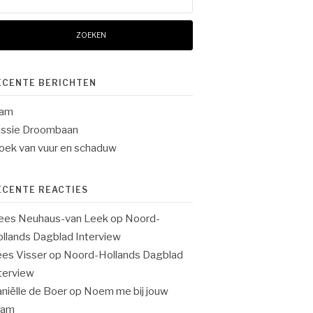
ar:
ECENTE BERICHTEN
lam
ssie Droombaan
oek van vuur en schaduw
ECENTE REACTIES
ees Neuhaus-van Leek
op
Noord-
llands Dagblad Interview
es Visser
op
Noord-Hollands Dagblad
terview
niëlle de Boer
op
Noem me bij jouw
aam