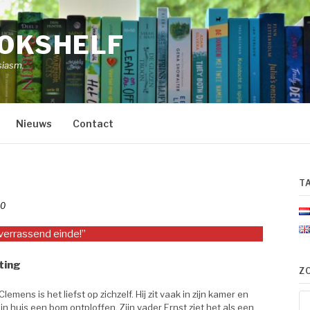
OOKSHELF
siasm.
Nieuws
Contact
T
20
verrassend einde!”
ting
Z
lemens is het liefst op zichzelf. Hij zit vaak in zijn kamer en
Zo
 zijn huis een bom ontploffen. Zijn vader Ernst ziet het als een