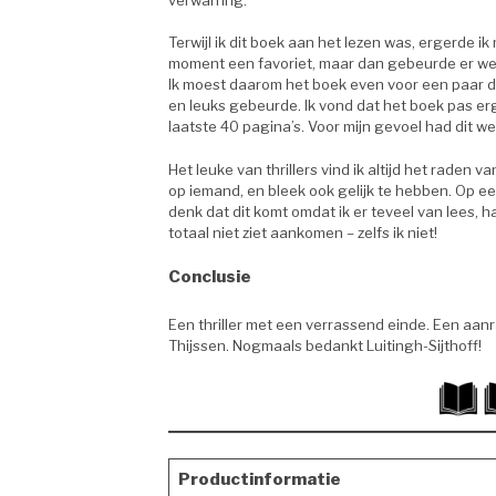
Terwijl ik dit boek aan het lezen was, ergerde 
moment een favoriet, maar dan gebeurde er weer
Ik moest daarom het boek even voor een paar d
en leuks gebeurde. Ik vond dat het boek pas e
laatste 40 pagina’s. Voor mijn gevoel had dit 
Het leuke van thrillers vind ik altijd het raden 
op iemand, en bleek ook gelijk te hebben. Op een o
denk dat dit komt omdat ik er teveel van lees, h
totaal niet ziet aankomen – zelfs ik niet!
Conclusie
Een thriller met een verrassend einde. Een aanr
Thijssen. Nogmaals bedankt Luitingh-Sijthoff!
Productinformatie