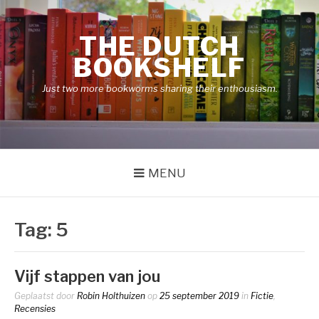
Naar
de
THE DUTCH
inhoud
springen
BOOKSHELF
Just two more bookworms sharing their enthousiasm.
MENU
Tag:
5
Vijf stappen van jou
Geplaatst door
Robin Holthuizen
op
25 september 2019
in
Fictie
,
Recensies