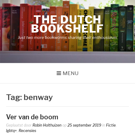
Naar
de
THE DUTCH
inhoud
springen
BOOKSHELF
Just two more bookworms sharing their enthousiasm.
MENU
Tag:
benway
Ver van de boom
Geplaatst door
Robin Holthuizen
op
25 september 2019
in
Fictie
,
lgbtq+
,
Recensies