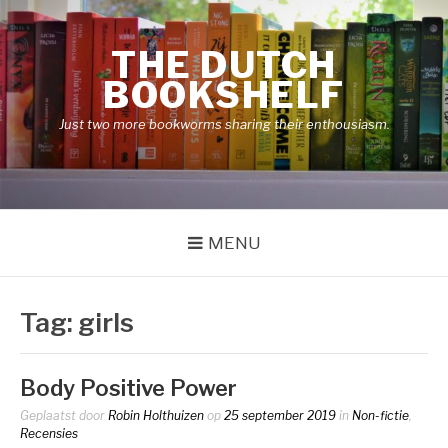
Naar
de
THE DUTCH
inhoud
springen
BOOKSHELF
Just two more bookworms sharing their enthousiasm.
MENU
Tag:
girls
Body Positive Power
Geplaatst door
Robin Holthuizen
op
25 september 2019
in
Non-fictie
,
Recensies