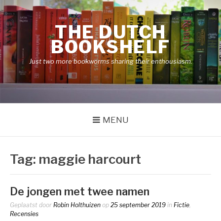
Naar
de
THE DUTCH
inhoud
springen
BOOKSHELF
Just two more bookworms sharing their enthousiasm.
MENU
Tag:
maggie harcourt
De jongen met twee namen
Geplaatst door
Robin Holthuizen
op
25 september 2019
in
Fictie
,
Recensies