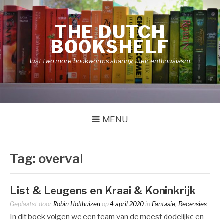
Naar
de
THE DUTCH
inhoud
springen
BOOKSHELF
Just two more bookworms sharing their enthousiasm.
MENU
Tag:
overval
List & Leugens en Kraai & Koninkrijk
Geplaatst door
Robin Holthuizen
op
4 april 2020
in
Fantasie
,
Recensies
In dit boek volgen we een team van de meest dodelijke en