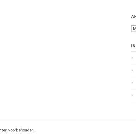
A
Ar
I
chten voorbehouden.