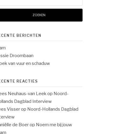
ar:
ECENTE BERICHTEN
lam
ssie Droombaan
oek van vuur en schaduw
ECENTE REACTIES
ees Neuhaus-van Leek
op
Noord-
llands Dagblad Interview
es Visser
op
Noord-Hollands Dagblad
terview
niëlle de Boer
op
Noem me bij jouw
aam