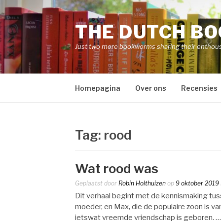
Naar
de
THE DUTCH B
inhoud
springen
Just two more bookworms sharing their enthou
Homepagina
Over ons
Recensies
Tag:
rood
Wat rood was
Geplaatst door
Robin Holthuizen
op
9 oktober 2019
Dit verhaal begint met de kennismaking tus
moeder, en Max, die de populaire zoon is va
ietswat vreemde vriendschap is geboren. …