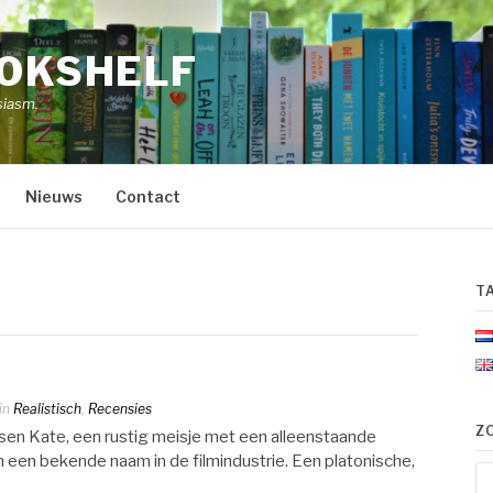
OOKSHELF
siasm.
Nieuws
Contact
T
in
Realistisch
,
Recensies
Z
sen Kate, een rustig meisje met een alleenstaande
n een bekende naam in de filmindustrie. Een platonische,
Zo