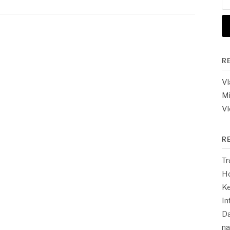
na
R
V
Mi
Vl
R
Tr
Ho
Ke
In
Da
n