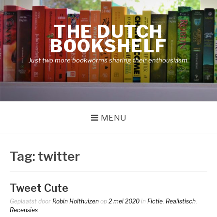
Naar
de
THE DUTCH
inhoud
springen
BOOKSHELF
Just two more bookworms sharing their enthousiasm.
MENU
Tag:
twitter
Tweet Cute
Geplaatst door
Robin Holthuizen
op
2 mei 2020
in
Fictie
,
Realistisch
,
Recensies