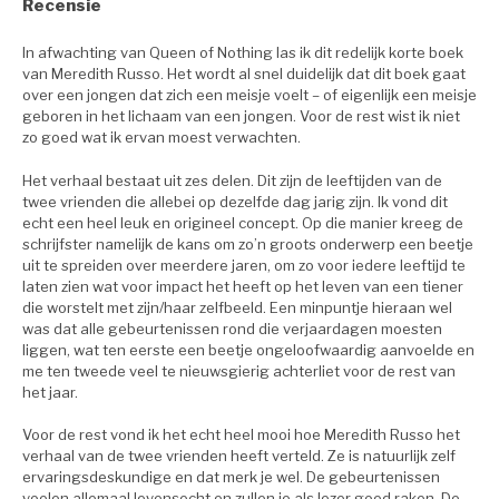
Recensie
In afwachting van Queen of Nothing las ik dit redelijk korte boek
van Meredith Russo. Het wordt al snel duidelijk dat dit boek gaat
over een jongen dat zich een meisje voelt – of eigenlijk een meisje
geboren in het lichaam van een jongen. Voor de rest wist ik niet
zo goed wat ik ervan moest verwachten.
Het verhaal bestaat uit zes delen. Dit zijn de leeftijden van de
twee vrienden die allebei op dezelfde dag jarig zijn. Ik vond dit
echt een heel leuk en origineel concept. Op die manier kreeg de
schrijfster namelijk de kans om zo’n groots onderwerp een beetje
uit te spreiden over meerdere jaren, om zo voor iedere leeftijd te
laten zien wat voor impact het heeft op het leven van een tiener
die worstelt met zijn/haar zelfbeeld. Een minpuntje hieraan wel
was dat alle gebeurtenissen rond die verjaardagen moesten
liggen, wat ten eerste een beetje ongeloofwaardig aanvoelde en
me ten tweede veel te nieuwsgierig achterliet voor de rest van
het jaar.
Voor de rest vond ik het echt heel mooi hoe Meredith Russo het
verhaal van de twee vrienden heeft verteld. Ze is natuurlijk zelf
ervaringsdeskundige en dat merk je wel. De gebeurtenissen
voelen allemaal levensecht en zullen je als lezer goed raken. De