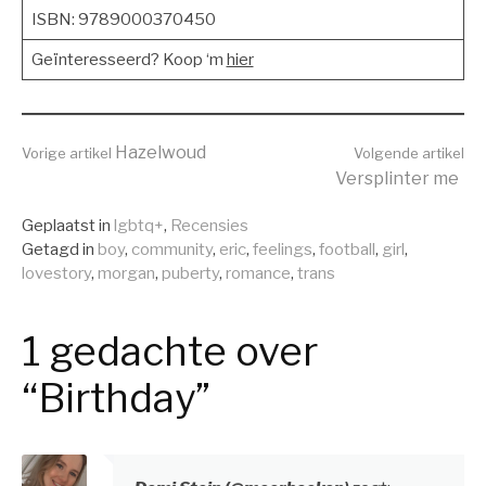
ISBN: 9789000370450
Geïnteresseerd? Koop ‘m
hier
Verder
Hazelwoud
Vorige artikel
Volgende artikel
Versplinter me
lezen
Geplaatst in
lgbtq+
,
Recensies
Getagd in
boy
,
community
,
eric
,
feelings
,
football
,
girl
,
lovestory
,
morgan
,
puberty
,
romance
,
trans
1 gedachte over
“Birthday”