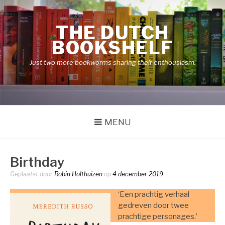
Naar
de
THE DUTCH
inhoud
springen
BOOKSHELF
Just two more bookworms sharing their enthousiasm.
MENU
Birthday
Geplaatst door
Robin Holthuizen
op
4 december 2019
‘Een prachtig verhaal
gedreven door twee
prachtige personages.’