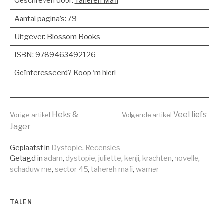
Geschreven door:
Tahereh Mafi
Aantal pagina’s: 79
Uitgever:
Blossom Books
ISBN: 9789463492126
Geïnteresseerd? Koop ‘m
hier
!
Verder
Heks &
Veel liefs
Vorige artikel
Volgende artikel
Jager
lezen
Geplaatst in
Dystopie
,
Recensies
Getagd in
adam
,
dystopie
,
juliette
,
kenji
,
krachten
,
novelle
,
schaduw me
,
sector 45
,
tahereh mafi
,
warner
TALEN