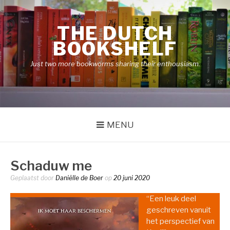
Naar
de
THE DUTCH
inhoud
springen
BOOKSHELF
Just two more bookworms sharing their enthousiasm.
MENU
Schaduw me
Geplaatst door
Daniëlle de Boer
op
20 juni 2020
“Een leuk deel
geschreven vanuit
het perspectief van