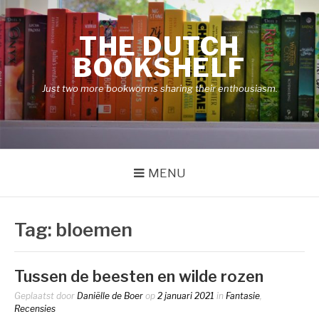
Naar
de
THE DUTCH
inhoud
springen
BOOKSHELF
Just two more bookworms sharing their enthousiasm.
MENU
Tag:
bloemen
Tussen de beesten en wilde rozen
Geplaatst door
Daniëlle de Boer
op
2 januari 2021
in
Fantasie
,
Recensies