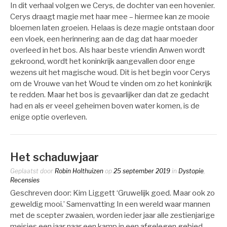
In dit verhaal volgen we Cerys, de dochter van een hovenier.
Cerys draagt magie met haar mee – hiermee kan ze mooie
bloemen laten groeien. Helaas is deze magie ontstaan door
een vloek, een herinnering aan de dag dat haar moeder
overleed in het bos. Als haar beste vriendin Anwen wordt
gekroond, wordt het koninkrijk aangevallen door enge
wezens uit het magische woud. Dit is het begin voor Cerys
om de Vrouwe van het Woud te vinden om zo het koninkrijk
te redden. Maar het bos is gevaarlijker dan dat ze gedacht
had en als er veeel geheimen boven water komen, is de
enige optie overleven.
Het schaduwjaar
Geplaatst door
Robin Holthuizen
op
25 september 2019
in
Dystopie
,
Recensies
Geschreven door: Kim Liggett ‘Gruwelijk goed. Maar ook zo
geweldig mooi.’ Samenvatting In een wereld waar mannen
met de scepter zwaaien, worden ieder jaar alle zestienjarige
meisjes een jaar naar een kamp in een afgelegen gebied