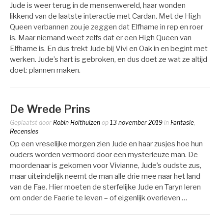
Jude is weer terug in de mensenwereld, haar wonden
likkend van de laatste interactie met Cardan. Met de High
Queen verbannen zou je zeggen dat Elfhame in rep en roer
is. Maar niemand weet zelfs dat er een High Queen van
Elfhame is. En dus trekt Jude bij Vivi en Oak in en begint met
werken. Jude’s hart is gebroken, en dus doet ze wat ze altijd
doet: plannen maken.
De Wrede Prins
Geplaatst door
Robin Holthuizen
op
13 november 2019
in
Fantasie
,
Recensies
Op een vreselijke morgen zien Jude en haar zusjes hoe hun
ouders worden vermoord door een mysterieuze man. De
moordenaar is gekomen voor Vivianne, Jude’s oudste zus,
maar uiteindelijk neemt de man alle drie mee naar het land
van de Fae. Hier moeten de sterfelijke Jude en Taryn leren
om onder de Faerie te leven – of eigenlijk overleven …