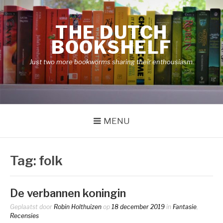
Naar
de
THE DUTCH
inhoud
springen
BOOKSHELF
Just two more bookworms sharing their enthousiasm.
MENU
Tag:
folk
De verbannen koningin
Geplaatst door
Robin Holthuizen
op
18 december 2019
in
Fantasie
,
Recensies