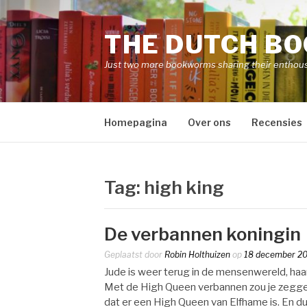
Naar
de
THE DUTCH B
inhoud
springen
Just two more bookworms sharing their enthou
Homepagina
Over ons
Recensies
Tag:
high king
De verbannen koningin
Geplaatst door
Robin Holthuizen
op
18 december 2
Jude is weer terug in de mensenwereld, haa
Met de High Queen verbannen zou je zeggen 
dat er een High Queen van Elfhame is. En dus