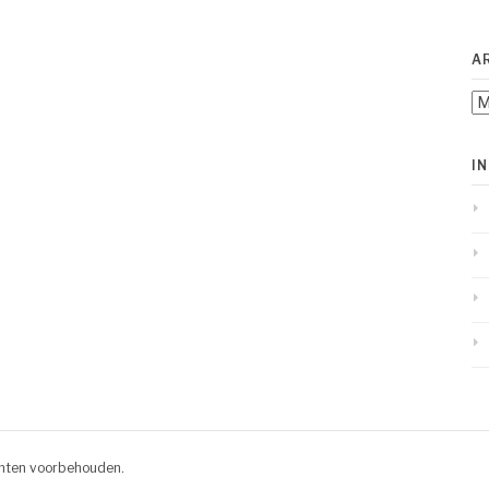
A
Ar
I
chten voorbehouden.