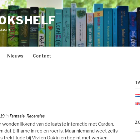
OOKSHELF
siasm.
Nieuws
Contact
T
019
in
Fantasie
,
Recensies
Z
r wonden likkend van de laatste interactie met Cardan.
dat Elfhame in rep en roer is. Maar niemand weet zelfs
Zo
 trekt Jude bij Vivi en Oak in en begint met werken.