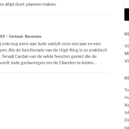
na
ze altijd doet: plannen maken.
R
019
in
Fantasie
,
Recensies
j ook nog eens aan Jude vastzit voor een jaar en een
V
en. Als de functionaris van de High King is ze praktisch
Mi
 Terwijl Cardan van de wilde feesten geniet die de
Vl
wordt Jude gedwongen om de Eilanden te leiden …
R
Tr
Ho
Ke
In
Da
n