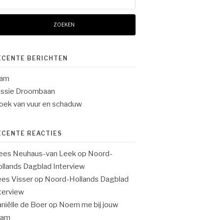
ar:
ECENTE BERICHTEN
lam
ssie Droombaan
oek van vuur en schaduw
ECENTE REACTIES
ees Neuhaus-van Leek
op
Noord-
llands Dagblad Interview
es Visser
op
Noord-Hollands Dagblad
terview
niëlle de Boer
op
Noem me bij jouw
aam