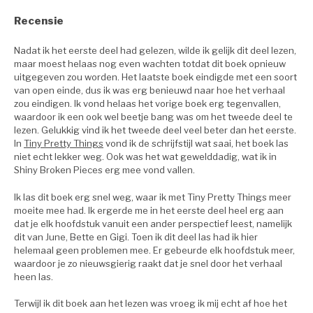
Recensie
Nadat ik het eerste deel had gelezen, wilde ik gelijk dit deel lezen,
maar moest helaas nog even wachten totdat dit boek opnieuw
uitgegeven zou worden. Het laatste boek eindigde met een soort
van open einde, dus ik was erg benieuwd naar hoe het verhaal
zou eindigen. Ik vond helaas het vorige boek erg tegenvallen,
waardoor ik een ook wel beetje bang was om het tweede deel te
lezen. Gelukkig vind ik het tweede deel veel beter dan het eerste.
In
Tiny Pretty Things
vond ik de schrijfstijl wat saai, het boek las
niet echt lekker weg. Ook was het wat gewelddadig, wat ik in
Shiny Broken Pieces erg mee vond vallen.
Ik las dit boek erg snel weg, waar ik met Tiny Pretty Things meer
moeite mee had. Ik ergerde me in het eerste deel heel erg aan
dat je elk hoofdstuk vanuit een ander perspectief leest, namelijk
dit van June, Bette en Gigi. Toen ik dit deel las had ik hier
helemaal geen problemen mee. Er gebeurde elk hoofdstuk meer,
waardoor je zo nieuwsgierig raakt dat je snel door het verhaal
heen las.
Terwijl ik dit boek aan het lezen was vroeg ik mij echt af hoe het