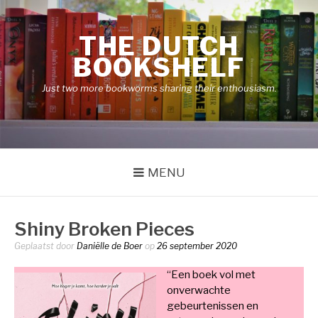
Naar
de
THE DUTCH
inhoud
springen
BOOKSHELF
Just two more bookworms sharing their enthousiasm.
MENU
Shiny Broken Pieces
Geplaatst door
Daniëlle de Boer
op
26 september 2020
“Een boek vol met
onverwachte
gebeurtenissen en