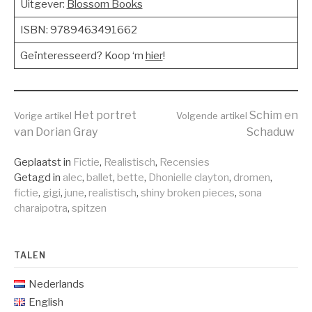
Uitgever:
Blossom Books
ISBN: 9789463491662
Geïnteresseerd? Koop ‘m
hier
!
Verder
Het portret
Schim en
Vorige artikel
Volgende artikel
van Dorian Gray
Schaduw
lezen
Geplaatst in
Fictie
,
Realistisch
,
Recensies
Getagd in
alec
,
ballet
,
bette
,
Dhonielle clayton
,
dromen
,
fictie
,
gigi
,
june
,
realistisch
,
shiny broken pieces
,
sona
charaipotra
,
spitzen
TALEN
Nederlands
English