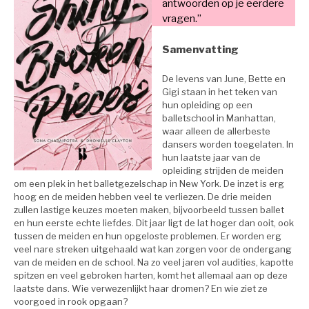
antwoorden op je eerdere
vragen.”
Samenvatting
De levens van June, Bette en
Gigi staan in het teken van
hun opleiding op een
balletschool in Manhattan,
waar alleen de allerbeste
dansers worden toegelaten. In
hun laatste jaar van de
opleiding strijden de meiden
om een plek in het balletgezelschap in New York. De inzet is erg
hoog en de meiden hebben veel te verliezen. De drie meiden
zullen lastige keuzes moeten maken, bijvoorbeeld tussen ballet
en hun eerste echte liefdes. Dit jaar ligt de lat hoger dan ooit, ook
tussen de meiden en hun opgeloste problemen. Er worden erg
veel nare streken uitgehaald wat kan zorgen voor de ondergang
van de meiden en de school. Na zo veel jaren vol audities, kapotte
spitzen en veel gebroken harten, komt het allemaal aan op deze
laatste dans. Wie verwezenlijkt haar dromen? En wie ziet ze
voorgoed in rook opgaan?