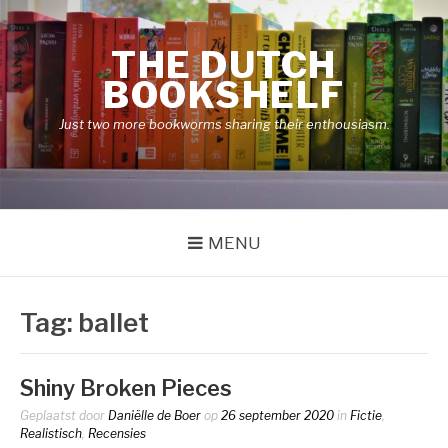
Naar
de
THE DUTCH
inhoud
springen
BOOKSHELF
Just two more bookworms sharing their enthousiasm.
MENU
Tag:
ballet
Shiny Broken Pieces
Geplaatst door
Daniëlle de Boer
op
26 september 2020
in
Fictie
,
Realistisch
,
Recensies