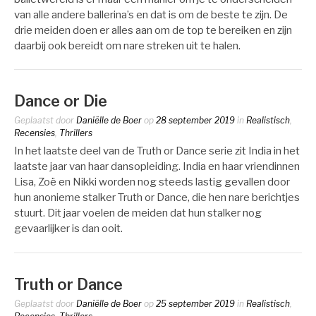
van alle andere ballerina’s en dat is om de beste te zijn. De
drie meiden doen er alles aan om de top te bereiken en zijn
daarbij ook bereidt om nare streken uit te halen.
Dance or Die
Geplaatst door
Daniëlle de Boer
op
28 september 2019
in
Realistisch
,
Recensies
,
Thrillers
In het laatste deel van de Truth or Dance serie zit India in het
laatste jaar van haar dansopleiding. India en haar vriendinnen
Lisa, Zoë en Nikki worden nog steeds lastig gevallen door
hun anonieme stalker Truth or Dance, die hen nare berichtjes
stuurt. Dit jaar voelen de meiden dat hun stalker nog
gevaarlijker is dan ooit.
Truth or Dance
Geplaatst door
Daniëlle de Boer
op
25 september 2019
in
Realistisch
,