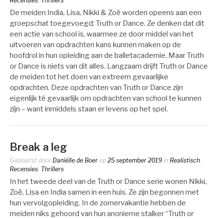
Recensies
,
Thrillers
De meiden India, Lisa, Nikki & Zoë worden opeens aan een
groepschat toegevoegd: Truth or Dance. Ze denken dat dit
een actie van school is, waarmee ze door middel van het
uitvoeren van opdrachten kans kunnen maken op de
hoofdrol in hun opleiding aan de balletacademie. Maar Truth
or Dance is niets van dit alles. Langzaam drijft Truth or Dance
de meiden tot het doen van extreem gevaarlijke
opdrachten. Deze opdrachten van Truth or Dance zijn
eigenlijk té gevaarlijk om opdrachten van school te kunnen
zijn – want inmiddels staan er levens op het spel.
Break a leg
Geplaatst door
Daniëlle de Boer
op
25 september 2019
in
Realistisch
,
Recensies
,
Thrillers
In het tweede deel van de Truth or Dance serie wonen Nikki,
Zoë, Lisa en India samen in een huis. Ze zijn begonnen met
hun vervolgopleiding. In de zomervakantie hebben de
meiden niks gehoord van hun anonieme stalker “Truth or