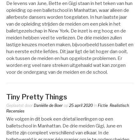
De levens van June, Bette en Gigi staan in het teken van hun
opleiding op een balletschool in Manhattan, waar alleen de
allerbeste dansers worden toegelaten. In hun laatste jaar
van de opleiding strijden de meiden om een plek in het
balletgezelschap in New York. De inzet is erg hoog en de
meiden hebben veel te verliezen. De drie meiden zullen
lastige keuzes moeten maken, bijvoorbeeld tussen ballet en
hun eerste echte liefdes. Dit jaar ligt de lat hoger dan ooit,
ook tussen de meiden en hun opgeloste problemen. Er
worden erg veel nare streken uitgehaald wat kan zorgen
voor de ondergang van de meiden en de school.
Tiny Pretty Things
Geplaatst door
Daniëlle de Boer
op
25 april 2020
in
Fictie
,
Realistisch
,
Recensies
We volgen in dit boek een drietal leerlingen op een
balletschool in Manhattan. De drie meiden Gigi, June en
Bette zijn compleet verschillend van elkaar. In de
balletwereld is er maar één manier om je te onderscheiden