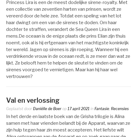
Princess Lira is een de meest dodelijke sirene-royalty. Met
een collectie van zeventien harten van prinsen, wordt ze
vereerd door de hele zee. Totdat een speling van het lot
haar dwingt om een van de sirenes te doden. Om haar
dochter te straffen, verandert de Sea Queen Lira in een
mens.De oceaan is de enige plaats die prins Elian zijn thuis
noemt, ook al is hij erfgenaam van het machtigste koninkrijk
ter wereld. Jagen op sirenes is zijn roeping. Wanneer hij een
verdrinkende vrouw in de oceaan redt, is ze meer dan wat ze
lijkt. Ze belooft hem te helpen de sleutel te vinden om de
sirenes voorgoed te vernietigen. Maar kan hij haar wel
vertrouwen?
Val en verlossing
Geplaatst door
Daniëlle de Boer
op
17 april 2021
in
Fantasie
,
Recensies
In het derde en laatste boek van de Grisha trilogie is Alina
samen met haar vrienden belandt bij de Apparat, waarvan ze
zijn hulp tegen haar zin moest accepteren. Het liefste wilt
Alina ontsnappen aan de Apparat en op zoek gaan naar de