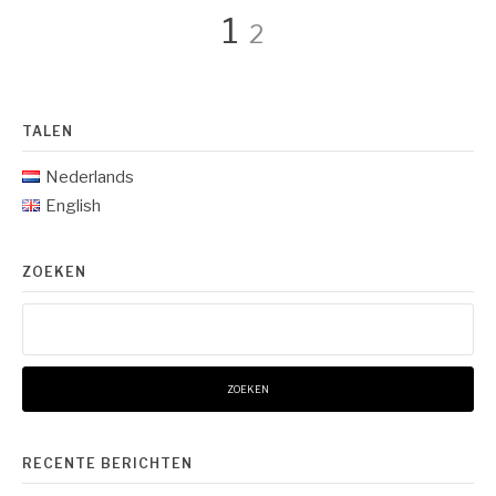
Berichten
Pagina
Pagina
1
2
paginering
TALEN
Nederlands
English
ZOEKEN
Zoeken
naar:
RECENTE BERICHTEN