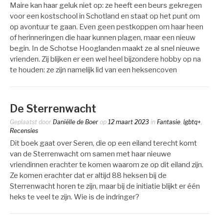
Maire kan haar geluk niet op: ze heeft een beurs gekregen
voor een kostschool in Schotland en staat op het punt om
op avontuur te gaan. Even geen pestkoppen om haar heen
of herinneringen die haar kunnen plagen, maar een nieuw
begin. In de Schotse Hooglanden maakt ze al snel nieuwe
vrienden. Zij blijken er een wel heel bijzondere hobby op na
te houden: ze zijn namelijk lid van een heksencoven
De Sterrenwacht
Geplaatst door
Daniëlle de Boer
op
12 maart 2023
in
Fantasie
,
lgbtq+
,
Recensies
Dit boek gaat over Seren, die op een eiland terecht komt
van de Sterrenwacht om samen met haar nieuwe
vriendinnen erachter te komen waarom ze op dit eiland zijn.
Ze komen erachter dat er altijd 88 heksen bij de
Sterrenwacht horen te zijn, maar bij de initiatie blijkt er één
heks te veel te zijn. Wie is de indringer?