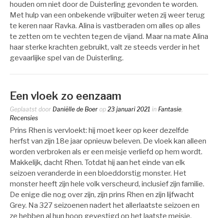
houden om niet door de Duisterling gevonden te worden.
Met hulp van een onbekende vrijbuiter weten zij weer terug
te keren naar Ravka. Alina is vastberaden om alles op alles
te zetten om te vechten tegen de vijand. Maar na mate Alina
haar sterke krachten gebruikt, valt ze steeds verder in het
gevaarlijke spel van de Duisterling.
Een vloek zo eenzaam
Geplaatst door
Daniëlle de Boer
op
23 januari 2021
in
Fantasie
,
Recensies
Prins Rhen is vervloekt: hij moet keer op keer dezelfde
herfst van zijn 18e jaar opnieuw beleven. De vloek kan alleen
worden verbroken als er een meisje verliefd op hem wordt.
Makkelijk, dacht Rhen. Totdat hij aan het einde van elk
seizoen veranderde in een bloeddorstig monster. Het
monster heeft zijn hele volk verscheurd, inclusief zijn familie.
De enige die nog over zijn, zijn prins Rhen en zijn lijfwacht
Grey. Na 327 seizoenen nadert het allerlaatste seizoen en
ze hebben al hun hoop gevestigd op het laatste meisje.