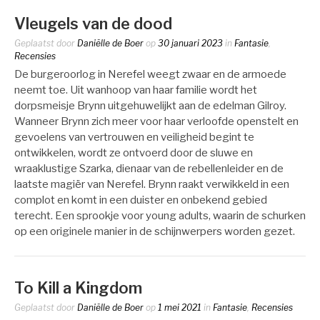
Vleugels van de dood
Geplaatst door
Daniëlle de Boer
op
30 januari 2023
in
Fantasie
,
Recensies
De burgeroorlog in Nerefel weegt zwaar en de armoede
neemt toe. Uit wanhoop van haar familie wordt het
dorpsmeisje Brynn uitgehuwelijkt aan de edelman Gilroy.
Wanneer Brynn zich meer voor haar verloofde openstelt en
gevoelens van vertrouwen en veiligheid begint te
ontwikkelen, wordt ze ontvoerd door de sluwe en
wraaklustige Szarka, dienaar van de rebellenleider en de
laatste magiër van Nerefel. Brynn raakt verwikkeld in een
complot en komt in een duister en onbekend gebied
terecht. Een sprookje voor young adults, waarin de schurken
op een originele manier in de schijnwerpers worden gezet.
To Kill a Kingdom
Geplaatst door
Daniëlle de Boer
op
1 mei 2021
in
Fantasie
,
Recensies