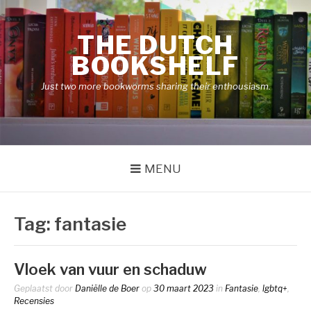
Naar
de
THE DUTCH
inhoud
springen
BOOKSHELF
Just two more bookworms sharing their enthousiasm.
MENU
Tag:
fantasie
Vloek van vuur en schaduw
Geplaatst door
Daniëlle de Boer
op
30 maart 2023
in
Fantasie
,
lgbtq+
,
Recensies